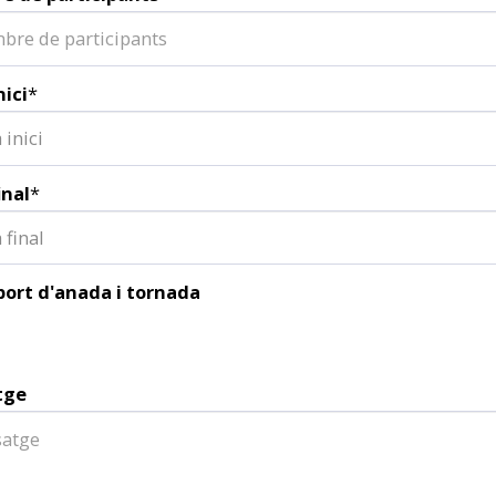
nici
*
 inici
inal
*
 final
ort d'anada i tornada
tge