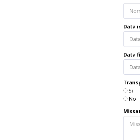
Data i
Data
Data f
Data
Transp
Si
No
Missa