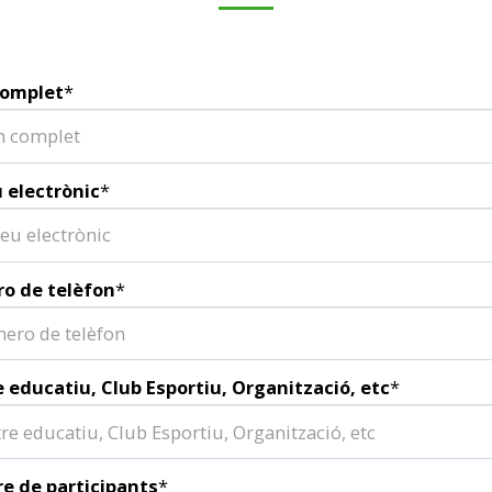
omplet
*
 electrònic
*
o de telèfon
*
 educatiu, Club Esportiu, Organització, etc
*
e de participants
*